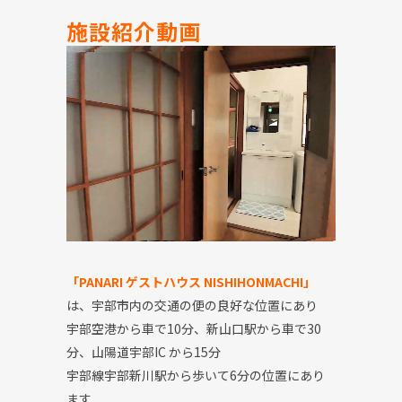
施設紹介動画
「
PANARI
ゲストハウス
NISHIHONMACHI
」
は、
宇部市内の交通の便の良好な位置にあり
宇部空港から車で
10
分、新山口駅から車で
30
分、山陽道宇部
I
C
から
15
分
宇部線宇部新川駅から歩いて
6
分の位置にあり
ます