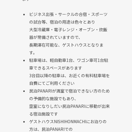
ビジネス出張・サークルの合宿・スポーツ
の試合等、
宿泊の用途は色々とあり
大型冷蔵庫・電子レンジ・オーブン・炊飯
器が常備されていますので、
長期滞在可能な、ゲストハウスとなりま
す。
駐車場は、軽自動車1台、ワゴン車可1台駐
車できるスペースがあります
3台目以降の駐車は、お近くの有料駐車場を
自費にてご利用ください
民泊
PANARI
が満室で宿泊できない方のため
の予備的な施設で
もあり、
空室になりしだい民泊
PANARI
に移動が出来
る宿泊施設です
ゲストハウス
NISHIHONMACHI
にお泊りの
方は、民泊
PANARI
での