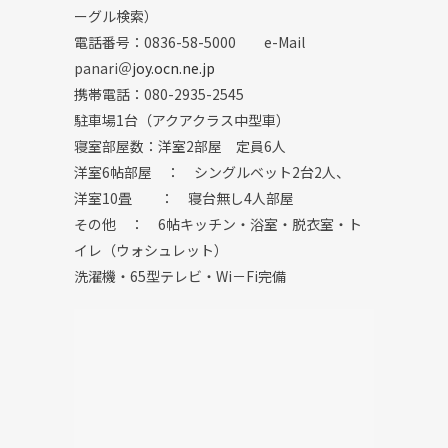
ーグル検索）
電話番号：
0836-58-5000
e-Mail
panari
＠
joy.ocn.ne.jp
携帯電話：
080-2935-2545
駐車場1台（アクアクラス中型車）
寝室部屋数：洋室2部屋 定員6人
洋室6帖部屋 ： シングルベット2台2人、
洋室10畳 ： 寝台無し4人部屋
その他 ： 6帖キッチン
・
浴室
・
脱衣室
・
ト
イレ（ウォシュレット）
洗濯機・65型テレビ・Wi－Fi完備